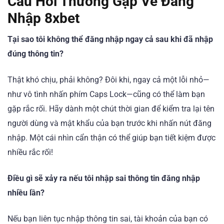
Câu Hỏi Thường Gặp Về Đăng
Nhập 8xbet
Tại sao tôi không thể đăng nhập ngay cả sau khi đã nhập
đúng thông tin?
Thật khó chịu, phải không? Đôi khi, ngay cả một lỗi nhỏ—
như vô tình nhấn phím Caps Lock—cũng có thể làm bạn
gặp rắc rối. Hãy dành một chút thời gian để kiểm tra lại tên
người dùng và mật khẩu của bạn trước khi nhấn nút đăng
nhập. Một cái nhìn cẩn thận có thể giúp bạn tiết kiệm được
nhiều rắc rối!
Điều gì sẽ xảy ra nếu tôi nhập sai thông tin đăng nhập
nhiều lần?
Nếu bạn liên tục nhập thông tin sai, tài khoản của bạn có