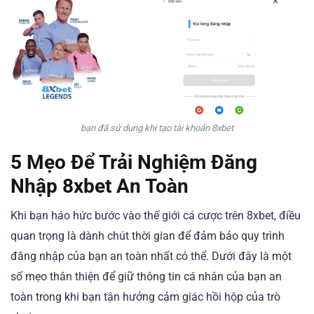
bạn đã sử dụng khi tạo tài khoản 8xbet
5 Mẹo Để Trải Nghiệm Đăng
Nhập 8xbet An Toàn
Khi bạn háo hức bước vào thế giới cá cược trên 8xbet, điều
quan trọng là dành chút thời gian để đảm bảo quy trình
đăng nhập của bạn an toàn nhất có thể. Dưới đây là một
số mẹo thân thiện để giữ thông tin cá nhân của bạn an
toàn trong khi bạn tận hưởng cảm giác hồi hộp của trò