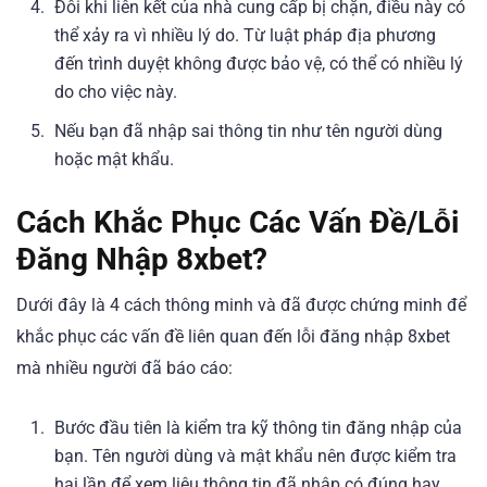
Đôi khi liên kết của nhà cung cấp bị chặn, điều này có
thể xảy ra vì nhiều lý do. Từ luật pháp địa phương
đến trình duyệt không được bảo vệ, có thể có nhiều lý
do cho việc này.
Nếu bạn đã nhập sai thông tin như tên người dùng
hoặc mật khẩu.
Cách Khắc Phục Các Vấn Đề/Lỗi
Đăng Nhập 8xbet?
Dưới đây là 4 cách thông minh và đã được chứng minh để
khắc phục các vấn đề liên quan đến lỗi đăng nhập 8xbet
mà nhiều người đã báo cáo:
Bước đầu tiên là kiểm tra kỹ thông tin đăng nhập của
bạn. Tên người dùng và mật khẩu nên được kiểm tra
hai lần để xem liệu thông tin đã nhập có đúng hay