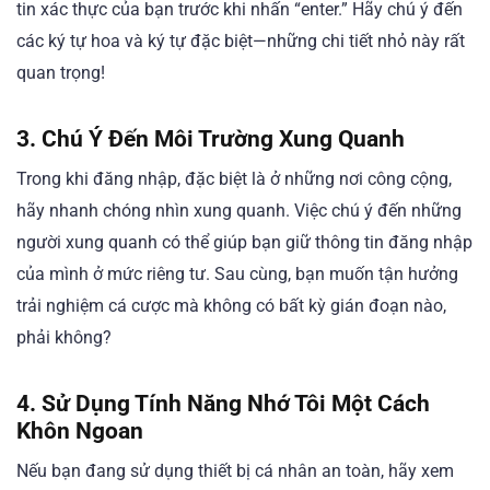
tin xác thực của bạn trước khi nhấn “enter.” Hãy chú ý đến
các ký tự hoa và ký tự đặc biệt—những chi tiết nhỏ này rất
quan trọng!
3. Chú Ý Đến Môi Trường Xung Quanh
Trong khi đăng nhập, đặc biệt là ở những nơi công cộng,
hãy nhanh chóng nhìn xung quanh. Việc chú ý đến những
người xung quanh có thể giúp bạn giữ thông tin đăng nhập
của mình ở mức riêng tư. Sau cùng, bạn muốn tận hưởng
trải nghiệm cá cược mà không có bất kỳ gián đoạn nào,
phải không?
4. Sử Dụng Tính Năng Nhớ Tôi Một Cách
Khôn Ngoan
Nếu bạn đang sử dụng thiết bị cá nhân an toàn, hãy xem