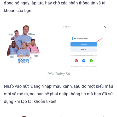
đóng nó ngay lập tức, hãy chờ xác nhận thông tin và tài
khoản của bạn.
Điền Thông Tin
Nhấp vào nút ‘Đăng Nhập’ màu xanh, sau đó một biểu mẫu
mới sẽ mở ra, nơi bạn sẽ phải nhập thông tin mà bạn đã sử
dụng khi tạo tài khoản 8xbet.