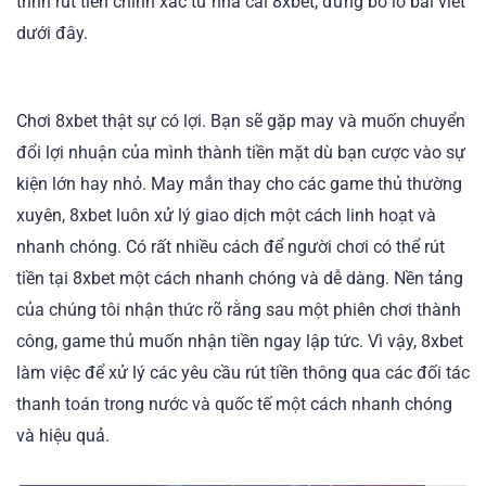
trình rút tiền chính xác từ nhà cái 8xbet, đừng bỏ lỡ bài viết
dưới đây.
Chơi 8xbet thật sự có lợi. Bạn sẽ gặp may và muốn chuyển
đổi lợi nhuận của mình thành tiền mặt dù bạn cược vào sự
kiện lớn hay nhỏ. May mắn thay cho các game thủ thường
xuyên, 8xbet luôn xử lý giao dịch một cách linh hoạt và
nhanh chóng. Có rất nhiều cách để người chơi có thể rút
tiền tại 8xbet một cách nhanh chóng và dễ dàng. Nền tảng
của chúng tôi nhận thức rõ rằng sau một phiên chơi thành
công, game thủ muốn nhận tiền ngay lập tức. Vì vậy, 8xbet
làm việc để xử lý các yêu cầu rút tiền thông qua các đối tác
thanh toán trong nước và quốc tế một cách nhanh chóng
và hiệu quả.