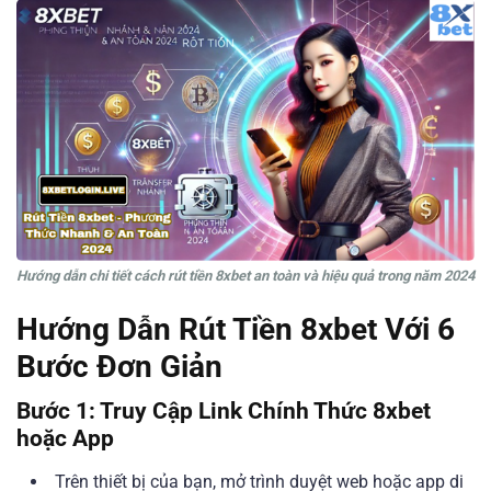
Hướng dẫn chi tiết cách rút tiền 8xbet an toàn và hiệu quả trong năm 2024
Hướng Dẫn Rút Tiền 8xbet Với 6
Bước Đơn Giản
Bước 1: Truy Cập Link Chính Thức 8xbet
hoặc App
Trên thiết bị của bạn, mở trình duyệt web hoặc app di