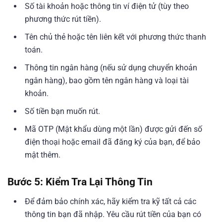
Số tài khoản hoặc thông tin ví điện tử (tùy theo
phương thức rút tiền).
Tên chủ thẻ hoặc tên liên kết với phương thức thanh
toán.
Thông tin ngân hàng (nếu sử dụng chuyển khoản
ngân hàng), bao gồm tên ngân hàng và loại tài
khoản.
Số tiền bạn muốn rút.
Mã OTP (Mật khẩu dùng một lần) được gửi đến số
điện thoại hoặc email đã đăng ký của bạn, để bảo
mật thêm.
Bước 5: Kiểm Tra Lại Thông Tin
Để đảm bảo chính xác, hãy kiểm tra kỹ tất cả các
thông tin bạn đã nhập. Yêu cầu rút tiền của bạn có