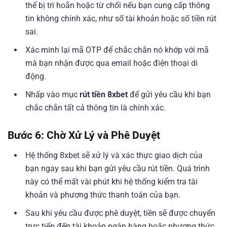
thể bị trì hoãn hoặc từ chối nếu bạn cung cấp thông
tin không chính xác, như số tài khoản hoặc số tiền rút
sai.
Xác minh lại mã OTP để chắc chắn nó khớp với mã
mà bạn nhận được qua email hoặc điện thoại di
động.
Nhấp vào mục
rút tiền 8xbet
để gửi yêu cầu khi bạn
chắc chắn tất cả thông tin là chính xác.
Bước 6: Chờ Xử Lý và Phê Duyệt
Hệ thống 8xbet sẽ xử lý và xác thực giao dịch của
bạn ngay sau khi bạn gửi yêu cầu rút tiền. Quá trình
này có thể mất vài phút khi hệ thống kiểm tra tài
khoản và phương thức thanh toán của bạn.
Sau khi yêu cầu được phê duyệt, tiền sẽ được chuyển
trực tiếp đến tài khoản ngân hàng hoặc phương thức