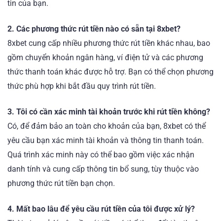
tin của bạn.
2. Các phương thức rút tiền nào có sẵn tại 8xbet?
8xbet cung cấp nhiều phương thức rút tiền khác nhau, bao
gồm chuyển khoản ngân hàng, ví điện tử và các phương
thức thanh toán khác được hỗ trợ. Bạn có thể chọn phương
thức phù hợp khi bắt đầu quy trình rút tiền.
3. Tôi có cần xác minh tài khoản trước khi rút tiền không?
Có, để đảm bảo an toàn cho khoản của bạn, 8xbet có thể
yêu cầu bạn xác minh tài khoản và thông tin thanh toán.
Quá trình xác minh này có thể bao gồm việc xác nhận
danh tính và cung cấp thông tin bổ sung, tùy thuộc vào
phương thức rút tiền bạn chọn.
4. Mất bao lâu để yêu cầu rút tiền của tôi được xử lý?