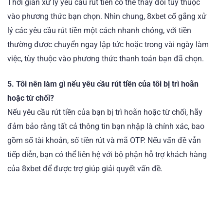
Thời gian xử lý yêu cầu rút tiền có thể thay đổi tùy thuộc
vào phương thức bạn chọn. Nhìn chung, 8xbet cố gắng xử
lý các yêu cầu rút tiền một cách nhanh chóng, với tiền
thường được chuyển ngay lập tức hoặc trong vài ngày làm
việc, tùy thuộc vào phương thức thanh toán bạn đã chọn.
5. Tôi nên làm gì nếu yêu cầu rút tiền của tôi bị trì hoãn
hoặc từ chối?
Nếu yêu cầu rút tiền của bạn bị trì hoãn hoặc từ chối, hãy
đảm bảo rằng tất cả thông tin bạn nhập là chính xác, bao
gồm số tài khoản, số tiền rút và mã OTP. Nếu vấn đề vẫn
tiếp diễn, bạn có thể liên hệ với bộ phận hỗ trợ khách hàng
của 8xbet để được trợ giúp giải quyết vấn đề.